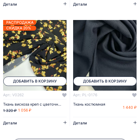
Детали
Детали
РАСПРОДАЖА
СКИДКА 20%
ДОБАВИТЬ В КОРЗИНУ
ДОБАВИТЬ В КОРЗИНУ
Арт.: V0262
Арт.: PL-0176
Ткань вискоза креп с цветочным принтом
Ткань костюмная
1 440 ₽
1 056 ₽
1 320 ₽
Детали
Детали