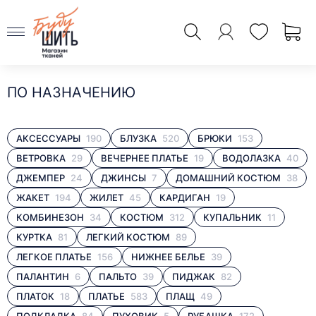
ПО НАЗНАЧЕНИЮ
АКСЕССУАРЫ
190
БЛУЗКА
520
БРЮКИ
153
ВЕТРОВКА
29
ВЕЧЕРНЕЕ ПЛАТЬЕ
19
ВОДОЛАЗКА
40
ДЖЕМПЕР
24
ДЖИНСЫ
7
ДОМАШНИЙ КОСТЮМ
38
ЖАКЕТ
194
ЖИЛЕТ
45
КАРДИГАН
19
КОМБИНЕЗОН
34
КОСТЮМ
312
КУПАЛЬНИК
11
КУРТКА
81
ЛЕГКИЙ КОСТЮМ
89
ЛЕГКОЕ ПЛАТЬЕ
156
НИЖНЕЕ БЕЛЬЕ
39
ПАЛАНТИН
6
ПАЛЬТО
39
ПИДЖАК
82
ПЛАТОК
18
ПЛАТЬЕ
583
ПЛАЩ
49
ПОДКЛАДКА
84
ПУХОВИК
5
РУБАШКА
172