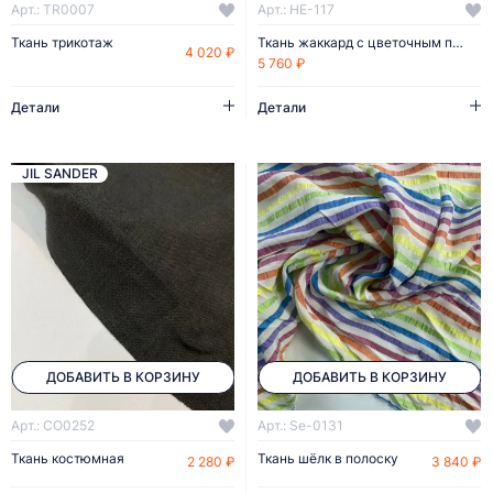
Арт.: TR0007
Арт.: HE-117
Ткань трикотаж
Ткань жаккард с цветочным принтом
4 020 ₽
5 760 ₽
Детали
Детали
JIL SANDER
ДОБАВИТЬ В КОРЗИНУ
ДОБАВИТЬ В КОРЗИНУ
Арт.: CO0252
Арт.: Se-0131
Ткань костюмная
Ткань шёлк в полоску
2 280 ₽
3 840 ₽