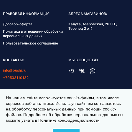
ПРАВОВАЯ ИНФОРМАЦИЯ
АДРЕСА МАГАЗИНОВ:
Договор-оферта
Калуга, Азаровская, 26 (ТЦ
Терепец 2 эт)
Политика в отношении обработки
персональных данных
Пользовательское соглашение
КОНТАКТЫ:
МЫ В СОЦСЕТЯХ
info@bushi.ru
+79533110132
ГРАФИК РАБОТЫ:
На нашем сайте используются cookie-файлы, в том числе
пн-пт 10:00-19:00
сервисов веб-аналитики. Используя сайт, вы соглашаетесь
на обработку персональных данных при помощи cookie-
сб 11:00-17:00
файлов. Подробнее об обработке персональных данных вы
можете узнать в
Политике конфиденциальности
ИНТЕРНЕТ МАГАЗИН ТКАНЕЙ BUSHI.RU. ВСЕ ПРАВА ЗАЩИЩЕНЫ ©
2026