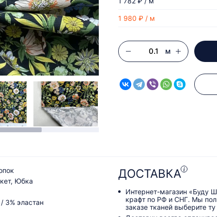
1 782 ₽ / м
1 980 ₽ / м
м
опок
ДОСТАВКА
кет, Юбка
Интернет-магазин «Буду Ш
крафт по РФ и СНГ. Мы по
 / 3% эластан
заказе тканей выберите ту