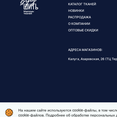
КАТАЛОГ ТКАНЕЙ
НОВИНКИ
РАСПРОДАЖА
О КОМПАНИИ
ОПТОВЫЕ СКИДКИ
АДРЕСА МАГАЗИНОВ:
Калуга, Азаровская, 26 (ТЦ Тер
На нашем сайте используются cookie-файлы, в том числ
ЗАКАЗАТЬ ВИДЕОЗВОНОК
cookie-файлов. Подробнее об обработке персональных 
ИНТЕРНЕТ МАГАЗИН ТКАНЕЙ BUSHI.RU. ВСЕ ПРАВА ЗАЩИЩЕ