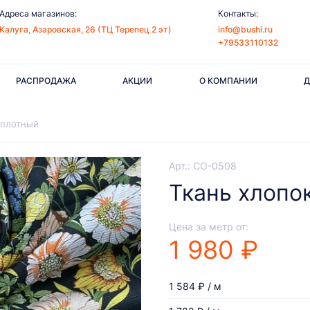
Адреса магазинов:
Контакты:
Калуга, Азаровская, 26 (ТЦ Терепец 2 эт)
info@bushi.ru
+79533110132
РАСПРОДАЖА
АКЦИИ
О КОМПАНИИ
Д
 плотный
Арт.: CO-0508
Ткань хлопо
Цена за метр от:
1 980 ₽
1 584 ₽ / м