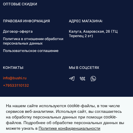
ОПТОВЫЕ СКИДКИ
ПРАВОВАЯ ИНФОРМАЦИЯ
АДРЕС МАГАЗИНА:
Договор-оферта
Калуга, Азаровская, 26 (ТЦ
Терепец 2 эт)
Политика в отношении обработки
персональных данных
Пользовательское соглашение
КОНТАКТЫ:
МЫ В СОЦСЕТЯХ
info@bushi.ru
+79533110132
ГРАФИК РАБОТЫ:
На нашем сайте используются cookie-файлы, в том числе
пн-пт 10:00-19:00
сервисов веб-аналитики. Используя сайт, вы соглашаетесь
на обработку персональных данных при помощи cookie-
сб 11:00-17:00
файлов. Подробнее об обработке персональных данных вы
можете узнать в
Политике конфиденциальности