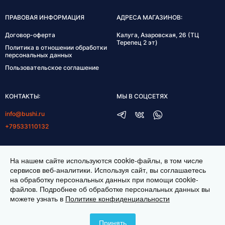
ПРАВОВАЯ ИНФОРМАЦИЯ
АДРЕСА МАГАЗИНОВ:
Договор-оферта
Калуга, Азаровская, 26 (ТЦ
Терепец 2 эт)
Политика в отношении обработки
персональных данных
Пользовательское соглашение
КОНТАКТЫ:
МЫ В СОЦСЕТЯХ
info@bushi.ru
+79533110132
ГРАФИК РАБОТЫ:
На нашем сайте используются cookie-файлы, в том числе
пн-пт 10:00-19:00
сервисов веб-аналитики. Используя сайт, вы соглашаетесь
на обработку персональных данных при помощи cookie-
сб 11:00-17:00
файлов. Подробнее об обработке персональных данных вы
можете узнать в
Политике конфиденциальности
ИНТЕРНЕТ МАГАЗИН ТКАНЕЙ BUSHI.RU. ВСЕ ПРАВА ЗАЩИЩЕНЫ ©
2026
Принять
ЗАКАЗАТЬ ВИДЕОЗВОНОК