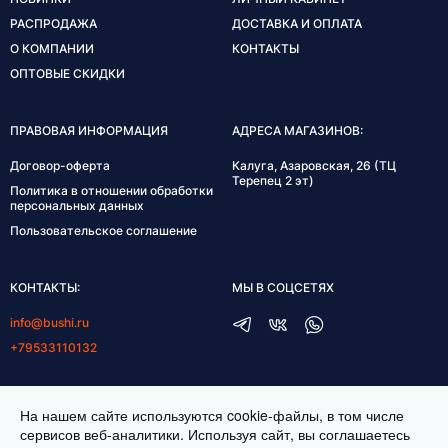
РАСПРОДАЖА
ДОСТАВКА И ОПЛАТА
О КОМПАНИИ
КОНТАКТЫ
ОПТОВЫЕ СКИДКИ
ПРАВОВАЯ ИНФОРМАЦИЯ
АДРЕСА МАГАЗИНОВ:
Договор-оферта
Калуга, Азаровская, 26 (ТЦ
Терепец 2 эт)
Политика в отношении обработки
персональных данных
Пользовательское соглашение
КОНТАКТЫ:
МЫ В СОЦСЕТЯХ
info@bushi.ru
+79533110132
ГРАФИК РАБОТЫ:
На нашем сайте используются cookie-файлы, в том числе
пн-пт 10:00-19:00
сервисов веб-аналитики. Используя сайт, вы соглашаетесь