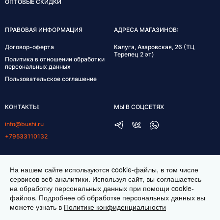
ОПТОВЫЕ СКИДКИ
ПРАВОВАЯ ИНФОРМАЦИЯ
АДРЕСА МАГАЗИНОВ:
Договор-оферта
Калуга, Азаровская, 26 (ТЦ
Терепец 2 эт)
Политика в отношении обработки
персональных данных
Пользовательское соглашение
КОНТАКТЫ:
МЫ В СОЦСЕТЯХ
info@bushi.ru
+79533110132
ГРАФИК РАБОТЫ:
На нашем сайте используются cookie-файлы, в том числе
пн-пт 10:00-19:00
сервисов веб-аналитики. Используя сайт, вы соглашаетесь
на обработку персональных данных при помощи cookie-
сб 11:00-17:00
файлов. Подробнее об обработке персональных данных вы
можете узнать в
Политике конфиденциальности
ИНТЕРНЕТ МАГАЗИН ТКАНЕЙ BUSHI.RU. ВСЕ ПРАВА ЗАЩИЩЕНЫ ©