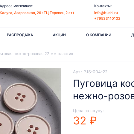
Адреса магазинов:
Контакты:
Калуга, Азаровская, 26 (ТЦ Терепец 2 эт)
info@bushi.ru
+79533110132
РАСПРОДАЖА
АКЦИИ
О КОМПАНИИ
Д
ьтовая нежно-розовая 22 мм пластик
Арт.: PJS-004-22
Пуговица ко
нежно-розов
Цена за штуку:
32 ₽