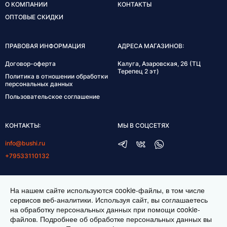
О КОМПАНИИ
КОНТАКТЫ
ОПТОВЫЕ СКИДКИ
ПРАВОВАЯ ИНФОРМАЦИЯ
АДРЕСА МАГАЗИНОВ:
Договор-оферта
Калуга, Азаровская, 26 (ТЦ
Терепец 2 эт)
Политика в отношении обработки
персональных данных
Пользовательское соглашение
КОНТАКТЫ:
МЫ В СОЦСЕТЯХ
info@bushi.ru
+79533110132
ГРАФИК РАБОТЫ:
На нашем сайте используются cookie-файлы, в том числе
пн-пт 10:00-19:00
сервисов веб-аналитики. Используя сайт, вы соглашаетесь
на обработку персональных данных при помощи cookie-
сб 11:00-17:00
файлов. Подробнее об обработке персональных данных вы