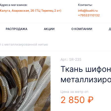
Адреса магазинов:
Контакты:
Калуга, Азаровская, 26 (ТЦ Терепец 2 эт)
info@bushi.ru
+79533110132
РАСПРОДАЖА
АКЦИИ
О КОМПАНИИ
Д
 с металлизированной нитью
Арт.: SR-235
Ткань шифон
металлизиро
Цена за метр от:
2 850 ₽