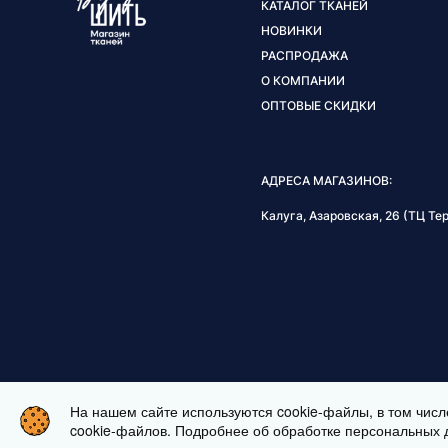
КАТАЛОГ ТКАНЕЙ
НОВИНКИ
РАСПРОДАЖА
О КОМПАНИИ
ОПТОВЫЕ СКИДКИ
АДРЕСА МАГАЗИНОВ:
Калуга, Азаровская, 26 (ТЦ Тер
На нашем сайте используются cookie-файлы, в том числ
ЗАКАЗАТЬ ВИДЕОЗВОНОК
cookie-файлов. Подробнее об обработке персональных 
ИНТЕРНЕТ МАГАЗИН ТКАНЕЙ BUSHI.RU. ВСЕ ПРАВА ЗАЩИЩЕ