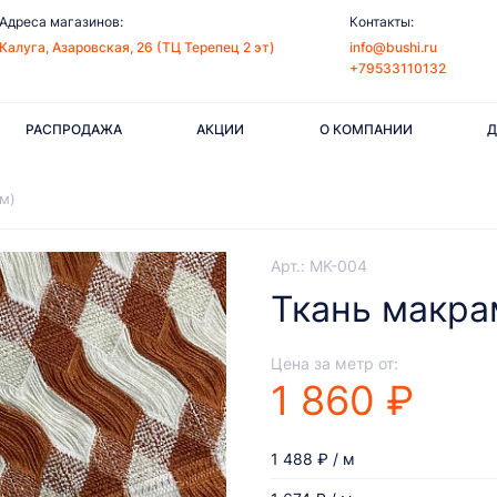
Адреса магазинов:
Контакты:
Калуга, Азаровская, 26 (ТЦ Терепец 2 эт)
info@bushi.ru
+79533110132
РАСПРОДАЖА
АКЦИИ
О КОМПАНИИ
Д
см)
Арт.: MK-004
Ткань макрам
Цена за метр от:
1 860 ₽
1 488 ₽ / м