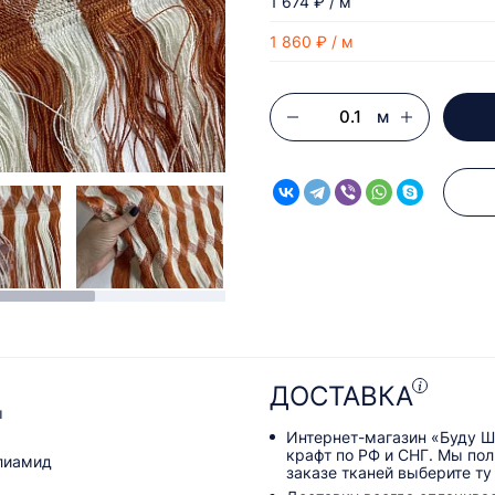
1 674 ₽ / м
1 860 ₽ / м
м
ДОСТАВКА
ы
Интернет-магазин «Буду Ш
крафт по РФ и СНГ. Мы по
олиамид
заказе тканей выберите ту