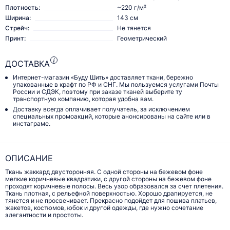
Плотность:
~220 г/м²
Ширина:
143 см
Стрейч:
Не тянется
Принт:
Геометрический
ДОСТАВКА
Интернет-магазин «Буду Шить» доставляет ткани, бережно
упакованные в крафт по РФ и СНГ. Мы пользуемся услугами Почты
России и СДЭК, поэтому при заказе тканей выберите ту
транспортную компанию, которая удобна вам.
Доставку всегда оплачивает получатель, за исключением
специальных промоакций, которые анонсированы на сайте или в
инстаграме.
ОПИСАНИЕ
Ткань жаккард двусторонняя. С одной стороны на бежевом фоне
мелкие коричневые квадратики, с другой стороны на бежевом фоне
проходят коричневые полосы. Весь узор образовался за счет плетения.
Ткань плотная, с рельефной поверхностью. Хорошо драпируется, не
тянется и не просвечивает. Прекрасно подойдет для пошива платьев,
жакетов, костюмов, юбок и другой одежды, где нужно сочетание
элегантности и простоты.