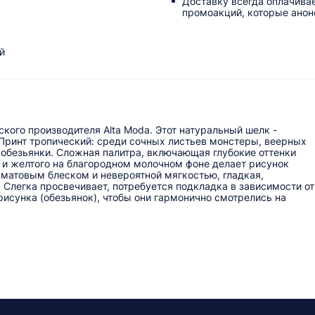
Доставку всегда оплачива
промоакций, которые анонс
й
кого производителя Alta Moda. Этот натуральный шелк -
Принт тропический: среди сочных листьев монстеры, веерных
 обезьянки. Сложная палитра, включающая глубокие оттенки
 и желтого на благородном молочном фоне делает рисунок
матовым блеском и невероятной мягкостью, гладкая,
. Слегка просвечивает, потребуется подкладка в зависимости от
рисунка (обезьянок), чтобы они гармонично смотрелись на