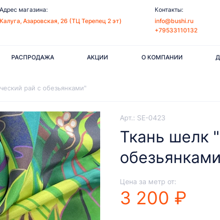
Адрес магазина:
Контакты:
Калуга, Азаровская, 26 (ТЦ Терепец 2 эт)
info@bushi.ru
+79533110132
РАСПРОДАЖА
АКЦИИ
О КОМПАНИИ
Д
ческий рай с обезьянками"
Арт.: SE-0423
Ткань шелк 
обезьянками
Цена за метр от:
3 200 ₽