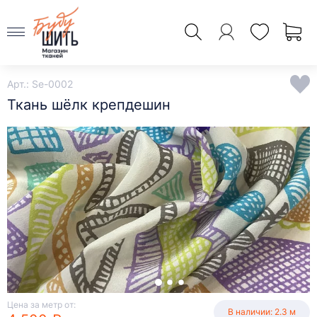
Арт.: Se-0002
Ткань шёлк крепдешин
Цена за метр от:
В наличии: 2.3 м