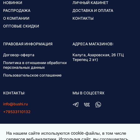
НОВИНКИ
ЛИЧНЫЙ КАБИНЕТ
РАСПРОДАЖА
ДОСТАВКА И ОПЛАТА
О КОМПАНИИ
КОНТАКТЫ
ОПТОВЫЕ СКИДКИ
ПРАВОВАЯ ИНФОРМАЦИЯ
АДРЕСА МАГАЗИНОВ:
Договор-оферта
Калуга, Азаровская, 26 (ТЦ
Терепец 2 эт)
Политика в отношении обработки
персональных данных
Пользовательское соглашение
КОНТАКТЫ:
МЫ В СОЦСЕТЯХ
info@bushi.ru
+79533110132
ГРАФИК РАБОТЫ:
На нашем сайте используются cookie-файлы, в том числе
пн-пт 10:00-19:00
сервисов веб-аналитики. Используя сайт, вы соглашаетесь