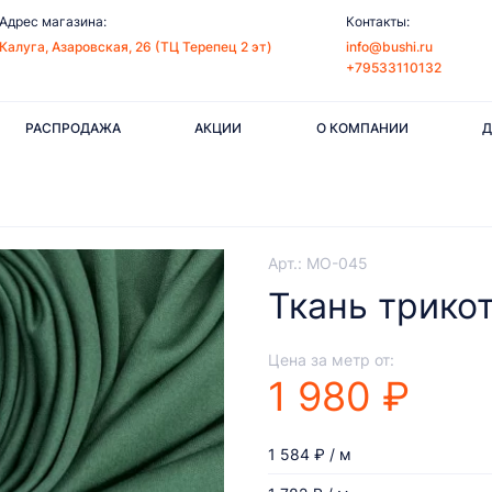
Адрес магазина:
Контакты:
Калуга, Азаровская, 26 (ТЦ Терепец 2 эт)
info@bushi.ru
+79533110132
РАСПРОДАЖА
АКЦИИ
О КОМПАНИИ
Д
Арт.: MO-045
Ткань трико
Цена за метр от:
1 980 ₽
1 584 ₽ / м