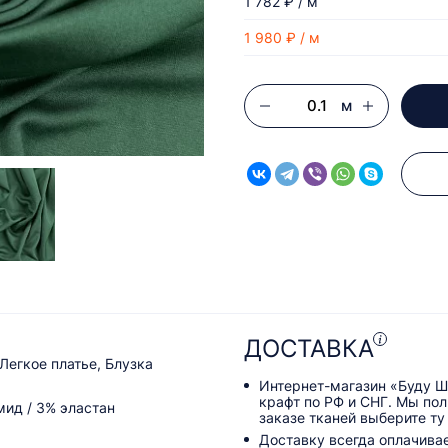
1 782 ₽ / м
1 980 ₽ / м
м
ДОСТАВКА
Легкое платье, Блузка
Интернет-магазин «Буду Ш
крафт по РФ и СНГ. Мы по
мид / 3% эластан
заказе тканей выберите ту
Доставку всегда оплачива