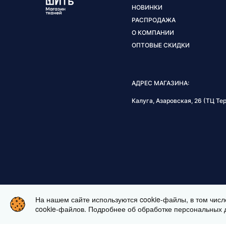
НОВИНКИ
РАСПРОДАЖА
О КОМПАНИИ
ОПТОВЫЕ СКИДКИ
АДРЕС МАГАЗИНА:
Калуга, Азаровская, 26 (ТЦ Тер
На нашем сайте используются cookie-файлы, в том числ
cookie-файлов. Подробнее об обработке персональных 
ИНТЕРНЕТ МАГАЗИН ТКАНЕЙ BUSHI.RU. ВСЕ ПРАВА ЗАЩИЩЕ