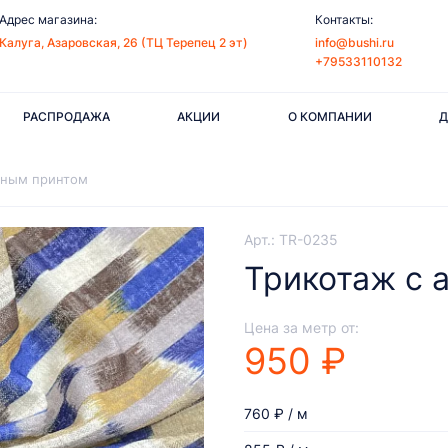
Адрес магазина:
Контакты:
Калуга, Азаровская, 26 (ТЦ Терепец 2 эт)
info@bushi.ru
+79533110132
РАСПРОДАЖА
АКЦИИ
О КОМПАНИИ
Д
тным принтом
Арт.: TR-0235
Трикотаж с 
Цена за метр от:
950 ₽
760 ₽ / м