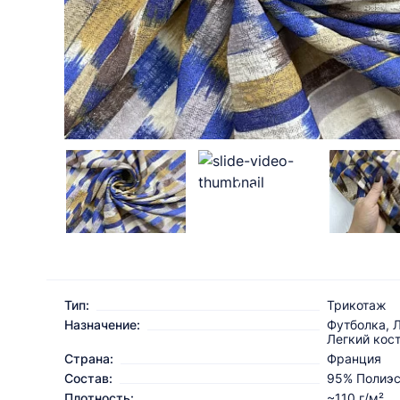
Тип:
Трикотаж
Назначение:
Футболка, Л
Легкий кос
Страна:
Франция
Состав:
95% Полиэс
Плотность:
~110 г/м²