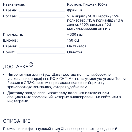
Назначение:
Костюм, Пиджак, Юбка
Страна:
Франция
Состав:
25% акрил / 20% шерсть / 15%
полиэстер / 15% полиамид / 10%
хлопок / 10% вискоза / 5%
металлизированная нить
Плотность:
~360 г/м²
Ширина:
150 см
Стрейч:
Не тянется
Принт:
Однотон
ДОСТАВКА
Интернет-магазин «Буду Шить» доставляет ткани, бережно
упакованные в крафт по РФ и СНГ. Мы пользуемся услугами Почты
России и СДЭК, поэтому при заказе тканей выберите ту
транспортную компанию, которая удобна вам.
Доставку всегда оплачивает получатель, за исключением
специальных промоакций, которые анонсированы на сайте или в
инстаграме.
ОПИСАНИЕ
Премиальный французский твид Chanel серого цвета, созданный