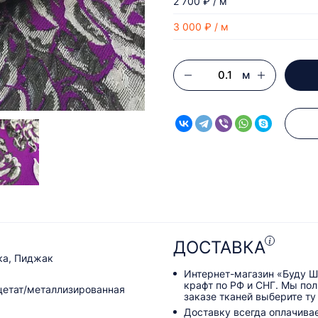
2 700 ₽ / м
3 000 ₽ / м
м
ДОСТАВКА
ка, Пиджак
Интернет-магазин «Буду Ш
крафт по РФ и СНГ. Мы по
цетат/металлизированная
заказе тканей выберите ту
Доставку всегда оплачива