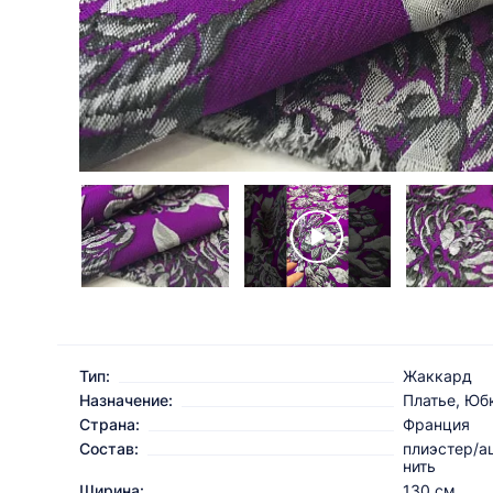
Тип:
Жаккард
Назначение:
Платье, Юб
Страна:
Франция
Состав:
плиэстер/а
нить
Ширина:
130 см