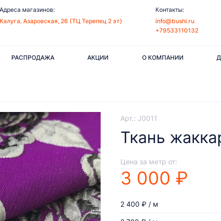
Адреса магазинов:
Контакты:
Калуга, Азаровская, 26 (ТЦ Терепец 2 эт)
info@bushi.ru
+79533110132
РАСПРОДАЖА
АКЦИИ
О КОМПАНИИ
Д
Арт.: J0011
Ткань жакка
Цена за метр от:
3 000 ₽
2 400 ₽ / м