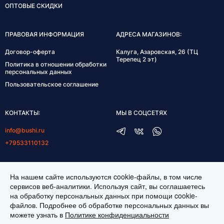
ОПТОВЫЕ СКИДКИ
ПРАВОВАЯ ИНФОРМАЦИЯ
АДРЕСА МАГАЗИНОВ:
Договор-оферта
Калуга, Азаровская, 26 (ТЦ
Терепец 2 эт)
Политика в отношении обработки
персональных данных
Пользовательское соглашение
КОНТАКТЫ:
МЫ В СОЦСЕТЯХ
info@bushi.ru
+79533110132
ГРАФИК РАБОТЫ:
На нашем сайте используются cookie-файлы, в том числе
пн-пт 10:00-19:00
сервисов веб-аналитики. Используя сайт, вы соглашаетесь
на обработку персональных данных при помощи cookie-
сб 11:00-17:00
файлов. Подробнее об обработке персональных данных вы
можете узнать в
Политике конфиденциальности