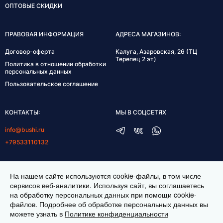
ОПТОВЫЕ СКИДКИ
ПРАВОВАЯ ИНФОРМАЦИЯ
АДРЕСА МАГАЗИНОВ:
Договор-оферта
Калуга, Азаровская, 26 (ТЦ
Терепец 2 эт)
Политика в отношении обработки
персональных данных
Пользовательское соглашение
КОНТАКТЫ:
МЫ В СОЦСЕТЯХ
info@bushi.ru
+79533110132
ГРАФИК РАБОТЫ:
На нашем сайте используются cookie-файлы, в том числе
пн-пт 10:00-19:00
сервисов веб-аналитики. Используя сайт, вы соглашаетесь
на обработку персональных данных при помощи cookie-
сб 11:00-17:00
файлов. Подробнее об обработке персональных данных вы
можете узнать в
Политике конфиденциальности