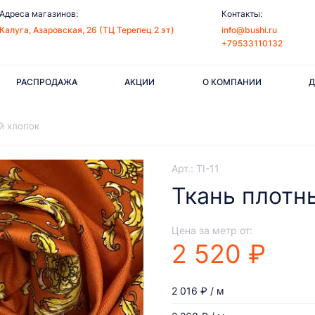
Адреса магазинов:
Контакты:
Калуга, Азаровская, 26 (ТЦ Терепец 2 эт)
info@bushi.ru
+79533110132
РАСПРОДАЖА
АКЦИИ
О КОМПАНИИ
Д
й хлопок
Арт.: TI-11
Ткань плотн
Цена за метр от:
2 520 ₽
2 016 ₽ / м