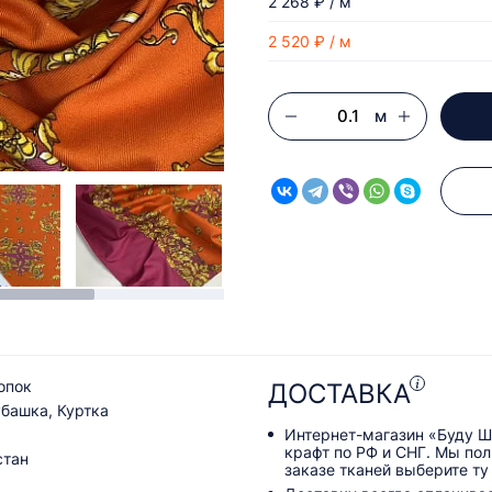
2 268 ₽ / м
2 520 ₽ / м
м
опок
ДОСТАВКА
башка, Куртка
Интернет-магазин «Буду Ш
крафт по РФ и СНГ. Мы по
стан
заказе тканей выберите ту