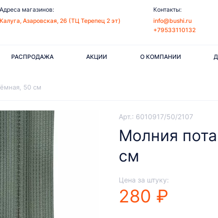
Адреса магазинов:
Контакты:
Калуга, Азаровская, 26 (ТЦ Терепец 2 эт)
info@bushi.ru
+79533110132
РАСПРОДАЖА
АКЦИИ
О КОМПАНИИ
Д
ёмная, 50 см
Арт.: 6010917/50/2107
Молния пота
см
Цена за штуку:
280 ₽