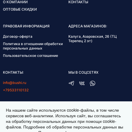
О КОМПАНИИ
КОНТАКТЫ
ОПТОВЫЕ СКИДКИ
ПРАВОВАЯ ИНФОРМАЦИЯ
АДРЕСА МАГАЗИНОВ:
Договор-оферта
Калуга, Азаровская, 26 (ТЦ
Терепец 2 эт)
Политика в отношении обработки
персональных данных
Пользовательское соглашение
КОНТАКТЫ:
МЫ В СОЦСЕТЯХ
info@bushi.ru
+79533110132
ГРАФИК РАБОТЫ:
На нашем сайте используются cookie-файлы, в том числе
пн-пт 10:00-19:00
сервисов веб-аналитики. Используя сайт, вы соглашаетесь
на обработку персональных данных при помощи cookie-
сб 11:00-17:00
файлов. Подробнее об обработке персональных данных вы