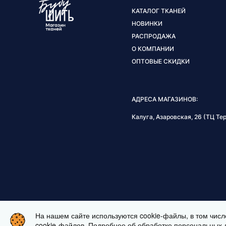
КАТАЛОГ ТКАНЕЙ
НОВИНКИ
РАСПРОДАЖА
О КОМПАНИИ
ОПТОВЫЕ СКИДКИ
АДРЕСА МАГАЗИНОВ:
Калуга, Азаровская, 26 (ТЦ Тер
На нашем сайте используются cookie-файлы, в том числ
ЗАКАЗАТЬ ВИДЕОЗВОНОК
cookie-файлов. Подробнее об обработке персональных 