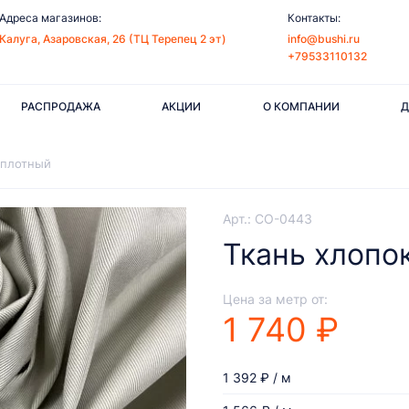
Адреса магазинов:
Контакты:
Калуга, Азаровская, 26 (ТЦ Терепец 2 эт)
info@bushi.ru
+79533110132
РАСПРОДАЖА
АКЦИИ
О КОМПАНИИ
Д
 плотный
Арт.: CO-0443
Ткань хлопо
Цена за метр от:
1 740 ₽
1 392 ₽ / м