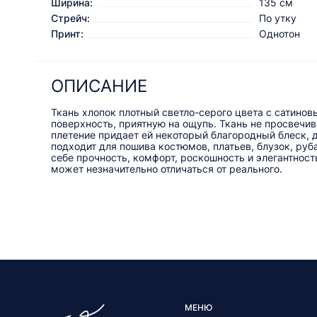
Ширина:
135 см
Стрейч:
По утку
Принт:
Однотон
ОПИСАНИЕ
Ткань хлопок плотный светло-серого цвета с сатино
поверхность, приятную на ощупь. Ткань не просвечив
плетение придает ей некоторый благородный блеск, 
подходит для пошива костюмов, платьев, блузок, руб
себе прочность, комфорт, роскошность и элегантност
может незначительно отличаться от реального.
МЕНЮ