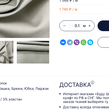
1 566 ₽ / м
1 740 ₽ / м
м
опок
ДОСТАВКА
башка, Брюки, Юбка, Пиджак
Интернет-магазин «Буду Ш
крафт по РФ и СНГ. Мы по
 / 3% эластан
заказе тканей выберите ту
Доставку всегда оплачива