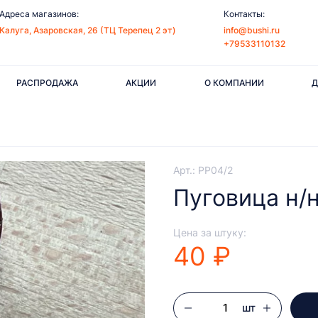
Адреса магазинов:
Контакты:
Калуга, Азаровская, 26 (ТЦ Терепец 2 эт)
info@bushi.ru
+79533110132
РАСПРОДАЖА
АКЦИИ
О КОМПАНИИ
Д
Арт.: PP04/2
Пуговица н/
Цена за штуку:
40 ₽
шт