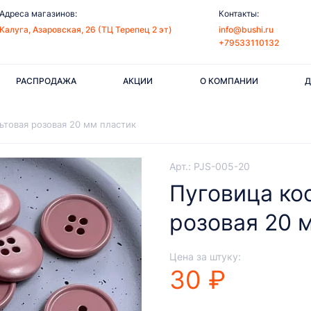
Адреса магазинов:
Контакты:
Калуга, Азаровская, 26 (ТЦ Терепец 2 эт)
info@bushi.ru
+79533110132
РАСПРОДАЖА
АКЦИИ
О КОМПАНИИ
Д
товая розовая 20 мм пластик
Арт.: PJS-005-20
Пуговица ко
розовая 20 
Цена за штуку:
30 ₽