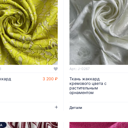
8
Арт.: J-0267
ккард
3 200 ₽
Ткань жаккард
ДОБАВИТЬ В КОРЗИНУ
ДОБАВИТЬ В КОРЗИНУ
кремового цвета с
растительным
орнаментом
Детали
А