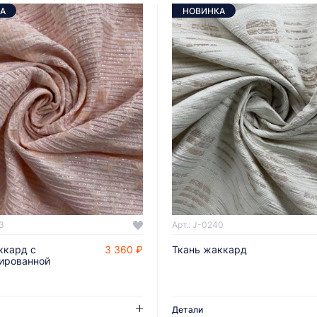
А
НОВИНКА
3
Арт.: J-0240
ккард с
3 360 ₽
Ткань жаккард
ДОБАВИТЬ В КОРЗИНУ
ДОБАВИТЬ В КОРЗИНУ
ированной
Детали