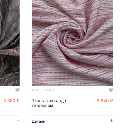
Арт.: J-0249
3 360 ₽
Ткань жаккард с
3 840 ₽
ДОБАВИТЬ В КОРЗИНУ
люрексом
Детали