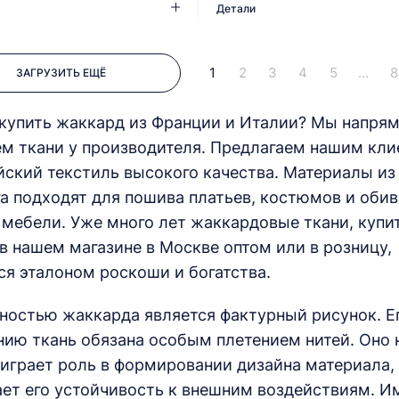
Детали
1
2
3
4
5
...
8
ЗАГРУЗИТЬ ЕЩЁ
 купить жаккард из Франции и Италии? Мы напря
ем ткани у производителя. Предлагаем нашим кли
йский текстиль высокого качества. Материалы из 
га подходят для пошива платьев, костюмов и оби
 мебели. Уже много лет жаккардовые ткани, купи
в нашем магазине в Москве оптом или в розницу,
ся эталоном роскоши и богатства.
ностью жаккарда является фактурный рисунок. Е
нию ткань обязана особым плетением нитей. Оно 
 играет роль в формировании дизайна материала, 
ет его устойчивость к внешним воздействиям. И