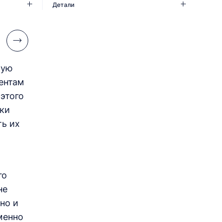
Детали
мую
ентам
этого
вки
ть их
го
не
но и
менно