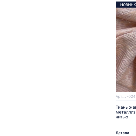
НОВИНК
Арт.: J-024
Ткань жа
металлиз
нитью
Детали