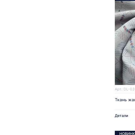
Арт.: DL-03
Ткань жа
Детали
НОВИНК