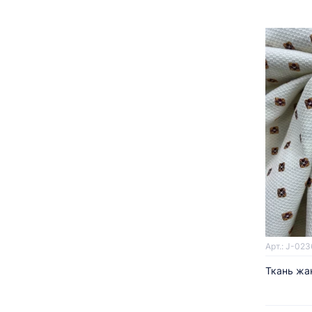
Арт.: J-023
Ткань жа