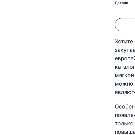
Детали
Хотите
закупа
европе
катало
мягкой
можно 
являют
Особен
появле
только
повыша