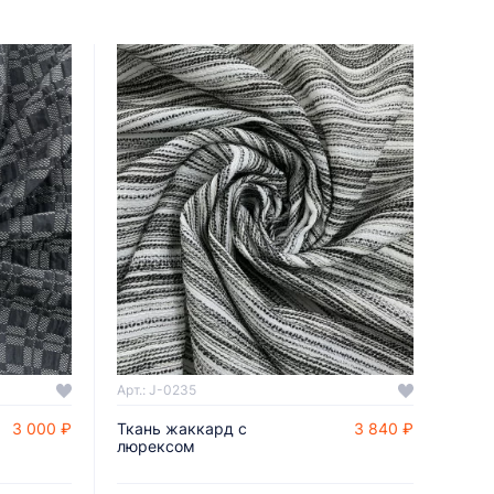
Арт.: J-0235
3 000 ₽
Ткань жаккард с
3 840 ₽
ДОБАВИТЬ В КОРЗИНУ
люрексом