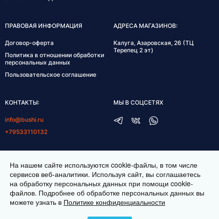
ПРАВОВАЯ ИНФОРМАЦИЯ
АДРЕСА МАГАЗИНОВ:
Договор-оферта
Калуга, Азаровская, 26 (ТЦ
Терепец 2 эт)
Политика в отношении обработки
персональных данных
Пользовательское соглашение
КОНТАКТЫ:
МЫ В СОЦСЕТЯХ
info@bushi.ru
+79533110132
ГРАФИК РАБОТЫ:
На нашем сайте используются cookie-файлы, в том числе
пн-пт 10:00-19:00
сервисов веб-аналитики. Используя сайт, вы соглашаетесь
на обработку персональных данных при помощи cookie-
сб 11:00-17:00
файлов. Подробнее об обработке персональных данных вы
можете узнать в
Политике конфиденциальности
ИНТЕРНЕТ МАГАЗИН ТКАНЕЙ BUSHI.RU. ВСЕ ПРАВА ЗАЩИЩЕНЫ ©