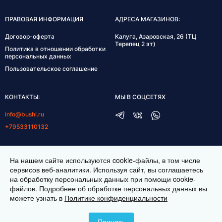
ПРАВОВАЯ ИНФОРМАЦИЯ
АДРЕСА МАГАЗИНОВ:
Договор-оферта
Калуга, Азаровская, 26 (ТЦ
Терепец 2 эт)
Политика в отношении обработки
персональных данных
Пользовательское соглашение
КОНТАКТЫ:
МЫ В СОЦСЕТЯХ
info@bushi.ru
+79533110132
ГРАФИК РАБОТЫ:
На нашем сайте используются cookie-файлы, в том числе
пн-пт 10:00-19:00
сервисов веб-аналитики. Используя сайт, вы соглашаетесь
на обработку персональных данных при помощи cookie-
сб 11:00-17:00
файлов. Подробнее об обработке персональных данных вы
можете узнать в
Политике конфиденциальности
ИНТЕРНЕТ МАГАЗИН ТКАНЕЙ BUSHI.RU. ВСЕ ПРАВА ЗАЩИЩЕНЫ ©
2026
Принять