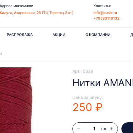
Адреса магазинов:
Контакты:
Калуга, Азаровская, 26 (ТЦ Терепец 2 эт)
info@bushi.ru
+79533110132
РАСПРОДАЖА
АКЦИИ
О КОМПАНИИ
Д
м
Арт.: 0629
Нитки AMANN
Цена за штуку:
250 ₽
шт