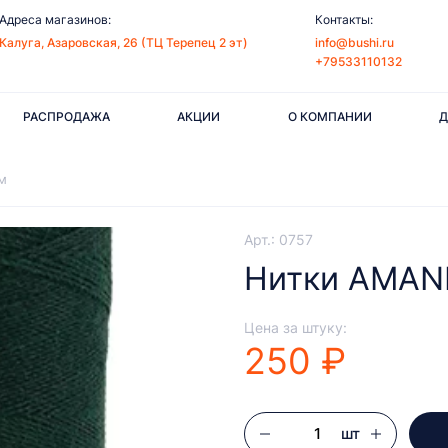
Адреса магазинов:
Контакты:
Калуга, Азаровская, 26 (ТЦ Терепец 2 эт)
info@bushi.ru
+79533110132
РАСПРОДАЖА
АКЦИИ
О КОМПАНИИ
Д
м
Арт.: 0757
Нитки AMANN
Цена за штуку:
250 ₽
шт