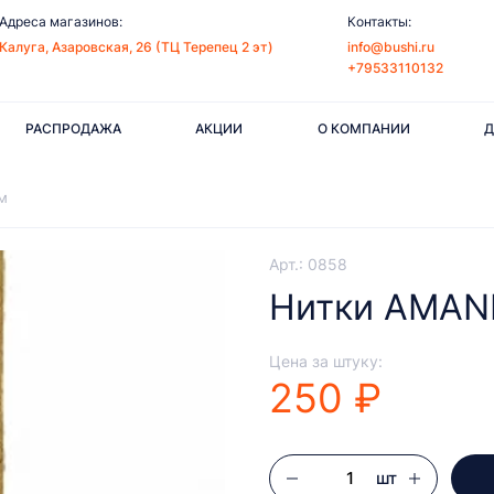
Адреса магазинов:
Контакты:
Калуга, Азаровская, 26 (ТЦ Терепец 2 эт)
info@bushi.ru
+79533110132
РАСПРОДАЖА
АКЦИИ
О КОМПАНИИ
Д
м
Арт.: 0858
Нитки AMANN
Цена за штуку:
250 ₽
шт