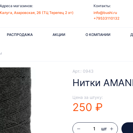
Адреса магазинов:
Контакты:
Калуга, Азаровская, 26 (ТЦ Терепец 2 эт)
info@bushi.ru
+79533110132
РАСПРОДАЖА
АКЦИИ
О КОМПАНИИ
Д
м
Арт.: 0943
Нитки AMANN
Цена за штуку:
250 ₽
шт