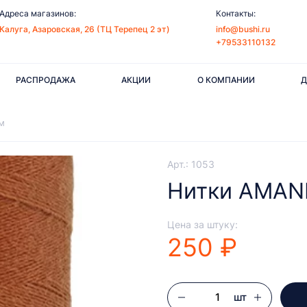
Адреса магазинов:
Контакты:
Калуга, Азаровская, 26 (ТЦ Терепец 2 эт)
info@bushi.ru
+79533110132
РАСПРОДАЖА
АКЦИИ
О КОМПАНИИ
Д
м
Арт.: 1053
Нитки AMANN
Цена за штуку:
250 ₽
шт