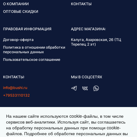
О КОМПАНИИ
КОНТАКТЫ
ОПТОВЫЕ СКИДКИ
ПРАВОВАЯ ИНФОРМАЦИЯ
АДРЕС МАГАЗИНА:
Договор-оферта
Калуга, Азаровская, 26 (ТЦ
Терепец 2 эт)
Политика в отношении обработки
персональных данных
Пользовательское соглашение
КОНТАКТЫ:
МЫ В СОЦСЕТЯХ
info@bushi.ru
+79533110132
ГРАФИК РАБОТЫ:
На нашем сайте используются cookie-файлы, в том числе
пн-пт 10:00-19:00
сервисов веб-аналитики. Используя сайт, вы соглашаетесь
на обработку персональных данных при помощи cookie-
сб 11:00-17:00
файлов. Подробнее об обработке персональных данных вы