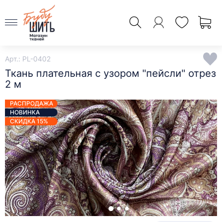
Арт.: PL-0402
Ткань плательная с узором "пейсли" отрез
2 м
РАСПРОДАЖА
НОВИНКА
СКИДКА 15%