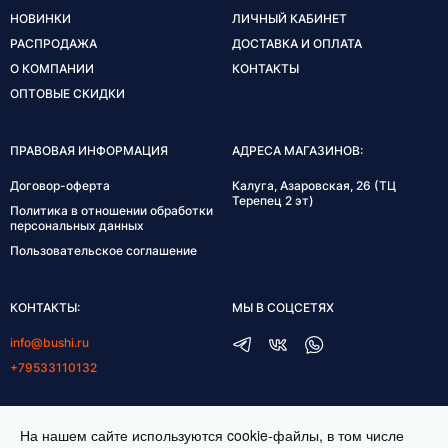
НОВИНКИ
ЛИЧНЫЙ КАБИНЕТ
РАСПРОДАЖА
ДОСТАВКА И ОПЛАТА
О КОМПАНИИ
КОНТАКТЫ
ОПТОВЫЕ СКИДКИ
ПРАВОВАЯ ИНФОРМАЦИЯ
АДРЕСА МАГАЗИНОВ:
Договор-оферта
Калуга, Азаровская, 26 (ТЦ
Терепец 2 эт)
Политика в отношении обработки
персональных данных
Пользовательское соглашение
КОНТАКТЫ:
МЫ В СОЦСЕТЯХ
info@bushi.ru
+79533110132
ГРАФИК РАБОТЫ:
На нашем сайте используются cookie-файлы, в том числе
пн-пт 10:00-19:00