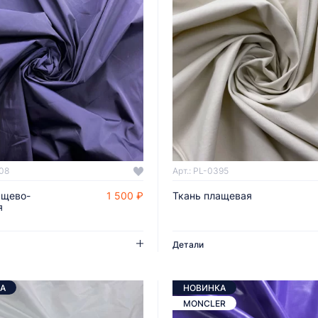
408
Арт.: PL-0395
ащево-
1 500 ₽
Ткань плащевая
ДОБАВИТЬ В КОРЗИНУ
ДОБАВИТЬ В КОРЗИНУ
я
Детали
А
НОВИНКА
MONCLER