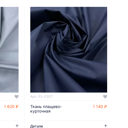
Арт.: PL-0327
1 620 ₽
Ткань плащево-
1 140 ₽
ДОБАВИТЬ В КОРЗИНУ
курточная
Детали