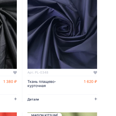
Арт.: PL-0348
1 380 ₽
Ткань плащево-
1 620 ₽
ДОБАВИТЬ В КОРЗИНУ
курточная
Детали
MAISON KITSUNÉ