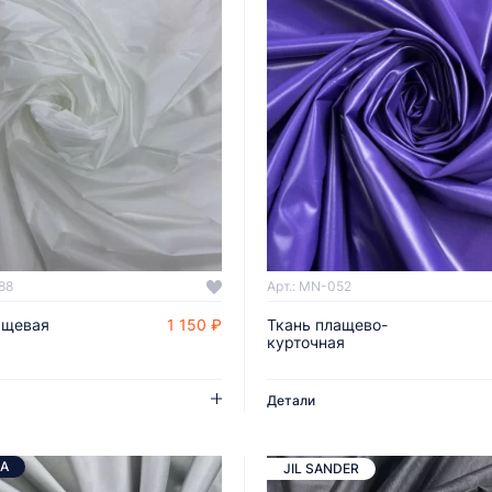
88
Арт.: MN-052
ащевая
1 150 ₽
Ткань плащево-
ДОБАВИТЬ В КОРЗИНУ
ДОБАВИТЬ В КОРЗИНУ
курточная
Детали
А
JIL SANDER