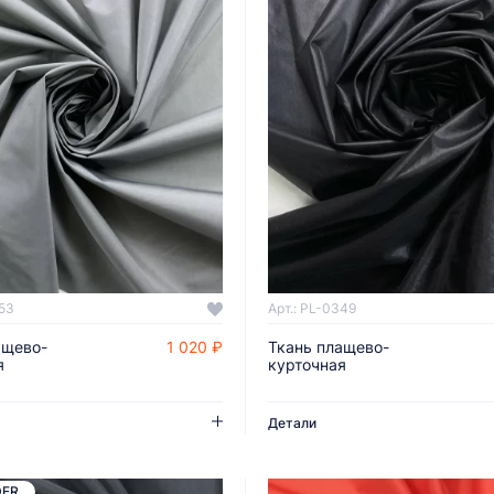
353
Арт.: PL-0349
ащево-
1 020 ₽
Ткань плащево-
ДОБАВИТЬ В КОРЗИНУ
ДОБАВИТЬ В КОРЗИНУ
я
курточная
Детали
DER