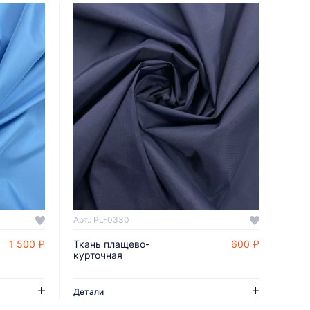
Арт.: PL-0330
1 500 ₽
Ткань плащево-
600 ₽
ДОБАВИТЬ В КОРЗИНУ
курточная
Детали