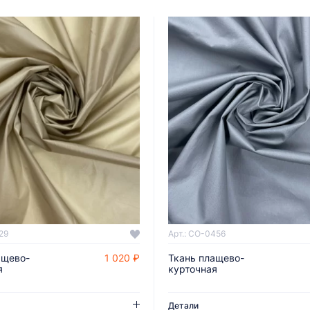
29
Арт.: CO-0456
ащево-
1 020 ₽
Ткань плащево-
ДОБАВИТЬ В КОРЗИНУ
ДОБАВИТЬ В КОРЗИНУ
я
курточная
Детали