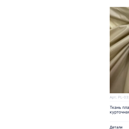
Арт.: PL-03
Ткань пл
курточна
Детали