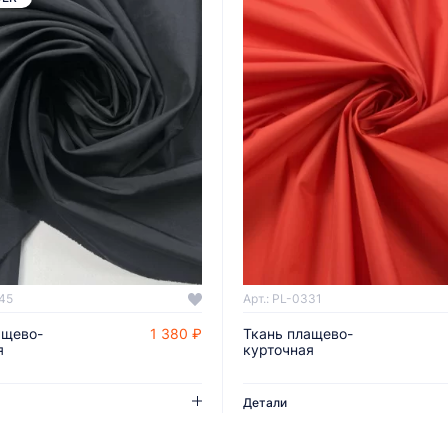
345
Арт.: PL-0331
ащево-
1 380 ₽
Ткань плащево-
ДОБАВИТЬ В КОРЗИНУ
ДОБАВИТЬ В КОРЗИНУ
я
курточная
Детали