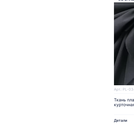
Арт.: PL-0
Ткань пл
курточна
Детали