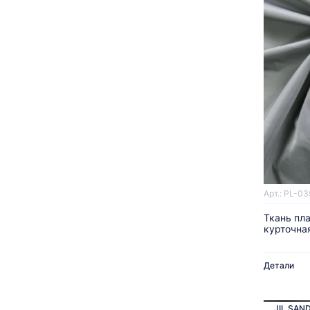
Арт.: PL-0
Ткань пл
курточна
Детали
JIL SAN