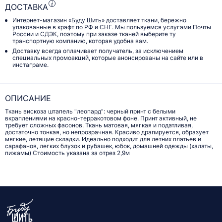
ДОСТАВКА
Интернет-магазин «Буду Шить» доставляет ткани, бережно
упакованные в крафт по РФ и СНГ. Мы пользуемся услугами Почты
России и СДЭК, поэтому при заказе тканей выберите ту
транспортную компанию, которая удобна вам.
Доставку всегда оплачивает получатель, за исключением
специальных промоакций, которые анонсированы на сайте или в
инстаграме.
ОПИСАНИЕ
Ткань вискоза штапель "леопард": черный принт с белыми
вкраплениями на красно-терракотовом фоне. Принт активный, не
требует сложных фасонов. Ткань матовая, мягкая и податливая,
достаточно тонкая, но непрозрачная. Красиво драпируется, образует
мягкие, летящие складки. Идеально подходит для летних платьев и
сарафанов, легких блузок и рубашек, юбок, домашней одежды (халаты,
пижамы) Стоимость указана за отрез 2,9м