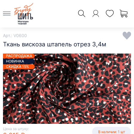
Арт.: V0600
Ткань вискоза штапель отрез 3,4м
РАСПРОДАЖА
НОВИНКА
СКИДКА 15%
Цена за штуку:
В наличии: 1 шт