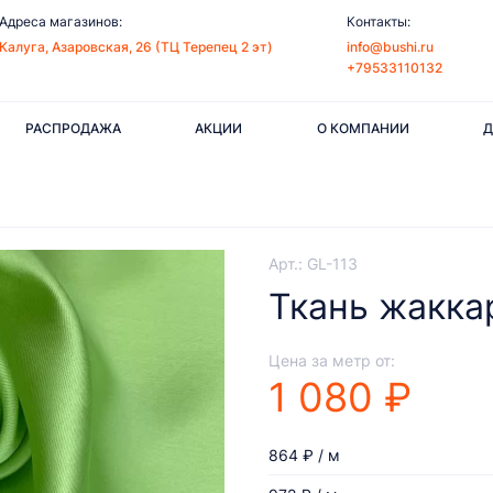
Адреса магазинов:
Контакты:
Калуга, Азаровская, 26 (ТЦ Терепец 2 эт)
info@bushi.ru
+79533110132
РАСПРОДАЖА
АКЦИИ
О КОМПАНИИ
Д
Арт.: GL-113
Ткань жакка
Цена за метр от:
1 080 ₽
864 ₽ / м